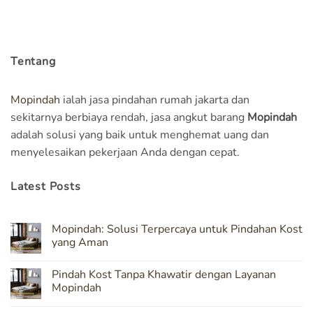
Tentang
Mopindah
ialah jasa pindahan rumah jakarta dan
sekitarnya berbiaya rendah, jasa angkut barang
Mopindah
adalah solusi yang baik untuk menghemat uang dan
menyelesaikan pekerjaan Anda dengan cepat.
Latest Posts
Mopindah: Solusi Terpercaya untuk Pindahan Kost
yang Aman
No
Comments
Pindah Kost Tanpa Khawatir dengan Layanan
on
Mopindah:
Mopindah
Solusi
Terpercaya
No
untuk
Comments