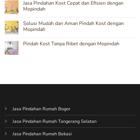
Jasa Pindahan Kost Cepat dan Efisien dengan
Pindahan
on
Kost
Pindah
Mopindah
yang
Kost
Aman
Tanpa
No
Khawatir
Comments
Solusi Mudah dan Aman Pindah Kost dengan
dengan
on
Layanan
Jasa
Mopindah
Mopindah
Pindahan
Kost
No
Cepat
Comments
Pindah Kost Tanpa Ribet dengan Mopindah
dan
on
Efisien
Solusi
No
dengan
Mudah
Comments
Mopindah
dan
on
Aman
Pindah
Pindah
Kost
Kost
Tanpa
dengan
Ribet
Mopindah
dengan
Mopindah
Jasa Pindahan Rumah Bogor
Jasa Pindahan Rumah Tangerang Selatan
Jasa Pindahan Rumah Bekasi