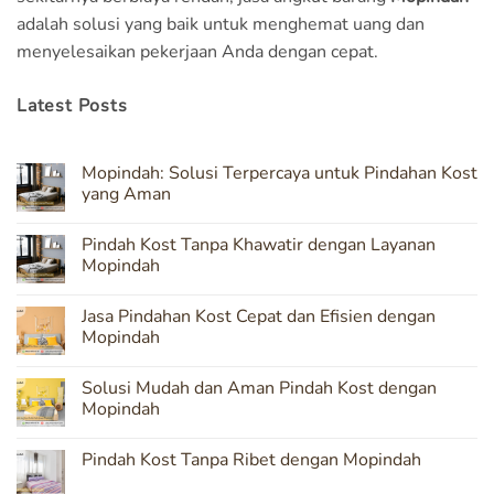
adalah solusi yang baik untuk menghemat uang dan
menyelesaikan pekerjaan Anda dengan cepat.
Latest Posts
Mopindah: Solusi Terpercaya untuk Pindahan Kost
yang Aman
No
Comments
Pindah Kost Tanpa Khawatir dengan Layanan
on
Mopindah:
Mopindah
Solusi
Terpercaya
No
untuk
Comments
Jasa Pindahan Kost Cepat dan Efisien dengan
Pindahan
on
Kost
Pindah
Mopindah
yang
Kost
Aman
Tanpa
No
Khawatir
Comments
Solusi Mudah dan Aman Pindah Kost dengan
dengan
on
Layanan
Jasa
Mopindah
Mopindah
Pindahan
Kost
No
Cepat
Comments
Pindah Kost Tanpa Ribet dengan Mopindah
dan
on
Efisien
Solusi
No
dengan
Mudah