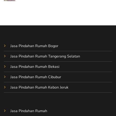
Comments
Mopindah
dan
on
Aman
Pindah
Pindah
Kost
Kost
Tanpa
dengan
Ribet
Mopindah
dengan
Mopindah
Jasa Pindahan Rumah Bogor
Jasa Pindahan Rumah Tangerang Selatan
Jasa Pindahan Rumah Bekasi
Jasa Pindahan Rumah Cibubur
Jasa Pindahan Rumah Kebon Jeruk
Jasa Pindahan Rumah