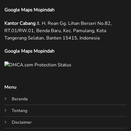
Google Maps Mopindah
Kantor Cabang
Jl. H. Rean Gg. Lihan Berseri No.82,
RT.01/RW.01, Benda Baru, Kec. Pamulang, Kota
Tangerang Selatan, Banten 15415, Indonesia
Google Maps Mopindah
Menu
Beranda
Tentang
Disclaimer