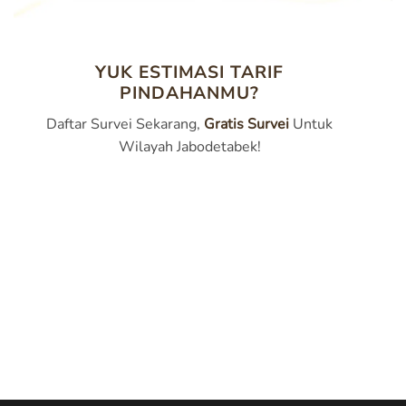
YUK ESTIMASI TARIF
PINDAHANMU?
Daftar Survei Sekarang,
Gratis Survei
Untuk
Wilayah Jabodetabek!