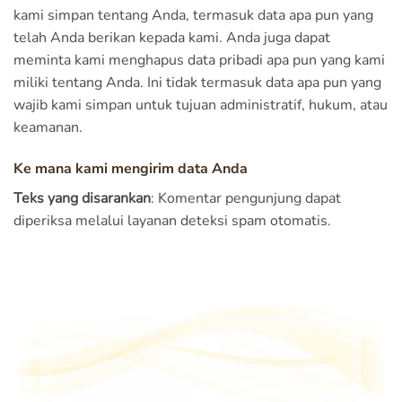
kami simpan tentang Anda, termasuk data apa pun yang
telah Anda berikan kepada kami. Anda juga dapat
meminta kami menghapus data pribadi apa pun yang kami
miliki tentang Anda. Ini tidak termasuk data apa pun yang
wajib kami simpan untuk tujuan administratif, hukum, atau
keamanan.
Ke mana kami mengirim data Anda
Teks yang disarankan
: Komentar pengunjung dapat
diperiksa melalui layanan deteksi spam otomatis.