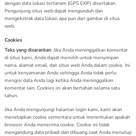
dengan data lokasi tertanam (GPS EXIF) disertakan.
Pengunjung situs web dapat mengunduh dan
mengekstrak data lokasi apa pun dari gambar di situs
web.
Cookies
Teks yang disarankan
: Jika Anda meninggalkan komentar
di situs kami, Anda dapat memilih untuk menyimpan
nama, alamat email, dan situs web Anda dalam cookie. Ini
untuk kenyamanan Anda sehingga Anda tidak perlu
mengisi data Anda lagi ketika Anda meninggalkan
komentar lain. Cookies ini akan bertahan selama satu
tahun.
Jika Anda mengunjungi halaman login kami, kami akan
menetapkan cookie sementara untuk menentukan apakah
browser Anda menerima cookie. Cookie ini tidak
mengandung data pribadi dan dibuang saat Anda menutup