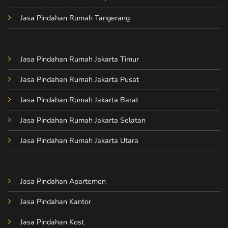
Jasa Pindahan Rumah Tangerang
Jasa Pindahan Rumah Jakarta Timur
Jasa Pindahan Rumah Jakarta Pusat
Jasa Pindahan Rumah Jakarta Barat
Jasa Pindahan Rumah Jakarta Selatan
Jasa Pindahan Rumah Jakarta Utara
Jasa Pindahan Apartemen
Jasa Pindahan Kantor
Jasa Pindahan Kost