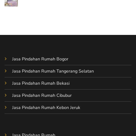
No
dengan
Mudah
Comments
Mopindah
dan
on
Aman
Pindah
Pindah
Kost
Kost
Tanpa
dengan
Ribet
Mopindah
dengan
Mopindah
Jasa Pindahan Rumah Bogor
Jasa Pindahan Rumah Tangerang Selatan
Jasa Pindahan Rumah Bekasi
Jasa Pindahan Rumah Cibubur
Jasa Pindahan Rumah Kebon Jeruk
Jasa Pindahan Rumah