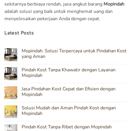
sekitarnya berbiaya rendah, jasa angkut barang
Mopindah
adalah solusi yang baik untuk menghemat uang dan
menyelesaikan pekerjaan Anda dengan cepat.
Latest Posts
Mopindah: Solusi Terpercaya untuk Pindahan Kost
yang Aman
No
Comments
Pindah Kost Tanpa Khawatir dengan Layanan
on
Mopindah:
Mopindah
Solusi
Terpercaya
No
untuk
Comments
Jasa Pindahan Kost Cepat dan Efisien dengan
Pindahan
on
Kost
Pindah
Mopindah
yang
Kost
Aman
Tanpa
No
Khawatir
Comments
Solusi Mudah dan Aman Pindah Kost dengan
dengan
on
Layanan
Jasa
Mopindah
Mopindah
Pindahan
Kost
No
Cepat
Comments
Pindah Kost Tanpa Ribet dengan Mopindah
dan
on
Efisien
Solusi