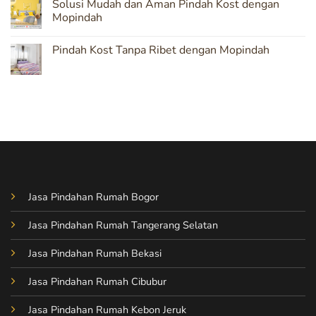
Solusi Mudah dan Aman Pindah Kost dengan
dengan
on
Layanan
Jasa
Mopindah
Mopindah
Pindahan
Kost
No
Cepat
Comments
Pindah Kost Tanpa Ribet dengan Mopindah
dan
on
Efisien
Solusi
No
dengan
Mudah
Comments
Mopindah
dan
on
Aman
Pindah
Pindah
Kost
Kost
Tanpa
dengan
Ribet
Mopindah
dengan
Mopindah
Jasa Pindahan Rumah Bogor
Jasa Pindahan Rumah Tangerang Selatan
Jasa Pindahan Rumah Bekasi
Jasa Pindahan Rumah Cibubur
Jasa Pindahan Rumah Kebon Jeruk