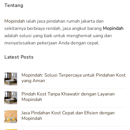
Tentang
Mopindah
ialah jasa pindahan rumah jakarta dan
sekitarnya berbiaya rendah, jasa angkut barang
Mopindah
adalah solusi yang baik untuk menghemat uang dan
menyelesaikan pekerjaan Anda dengan cepat.
Latest Posts
Mopindah: Solusi Terpercaya untuk Pindahan Kost
yang Aman
No
Comments
Pindah Kost Tanpa Khawatir dengan Layanan
on
Mopindah:
Mopindah
Solusi
Terpercaya
No
untuk
Comments
Jasa Pindahan Kost Cepat dan Efisien dengan
Pindahan
on
Kost
Pindah
Mopindah
yang
Kost
Aman
Tanpa
No
Khawatir
Comments