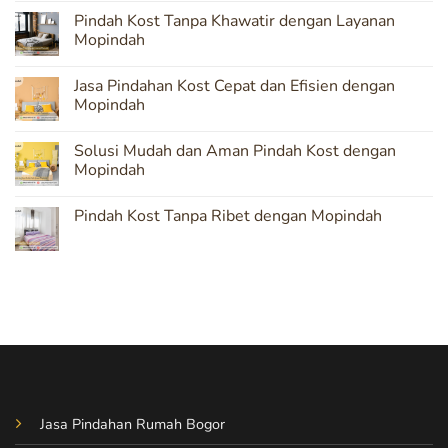
Comments
Pindah Kost Tanpa Khawatir dengan Layanan
on
Mopindah:
Mopindah
Solusi
Terpercaya
No
untuk
Comments
Jasa Pindahan Kost Cepat dan Efisien dengan
Pindahan
on
Kost
Pindah
Mopindah
yang
Kost
Aman
Tanpa
No
Khawatir
Comments
Solusi Mudah dan Aman Pindah Kost dengan
dengan
on
Layanan
Jasa
Mopindah
Mopindah
Pindahan
Kost
No
Cepat
Comments
Pindah Kost Tanpa Ribet dengan Mopindah
dan
on
Efisien
Solusi
No
dengan
Mudah
Comments
Mopindah
dan
on
Aman
Pindah
Pindah
Kost
Kost
Tanpa
dengan
Ribet
Mopindah
dengan
Mopindah
Jasa Pindahan Rumah Bogor