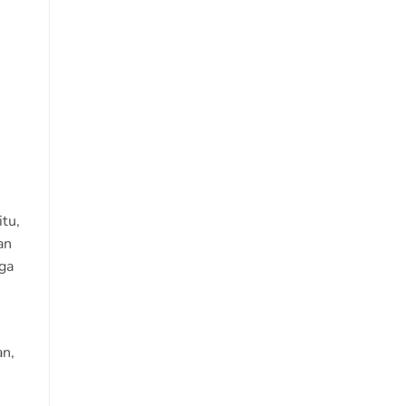
tu,
an
ga
an,