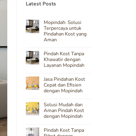
Latest Posts
Mopindah: Solusi
Terpercaya untuk
Pindahan Kost yang
Aman
No
Comments
Pindah Kost Tanpa
on
Mopindah:
Khawatir dengan
Solusi
Layanan Mopindah
Terpercaya
untuk
No
Pindahan
Comments
Kost
Jasa Pindahan Kost
on
yang
Pindah
Cepat dan Efisien
Aman
Kost
dengan Mopindah
Tanpa
Khawatir
No
dengan
Comments
Layanan
Solusi Mudah dan
on
Mopindah
Jasa
Aman Pindah Kost
Pindahan
dengan Mopindah
Kost
Cepat
No
dan
Comments
Efisien
Pindah Kost Tanpa
on
dengan
Solusi