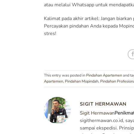
atau melalui Whatsapp untuk mendapatkan
Kalimat pada akhir artikel: Jangan biar
Percayakan pindahan Anda kepada Mopind
stres!
This entry was posted in
Pindahan Apartemen
and t
Apartemen
,
Pindahan Mopindah
,
Pindahan Profesion
SIGIT HERMAWAN
Sigit Hermawan
Penikmat
sigithermawan.co.id, say
sampai ekspedisi. Prinsip