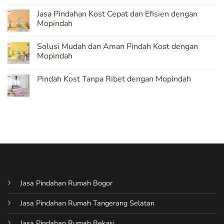
Terpercaya
No
untuk
Comments
Jasa Pindahan Kost Cepat dan Efisien dengan
Pindahan
on
Kost
Pindah
Mopindah
yang
Kost
Aman
Tanpa
No
Khawatir
Comments
Solusi Mudah dan Aman Pindah Kost dengan
dengan
on
Layanan
Jasa
Mopindah
Mopindah
Pindahan
Kost
No
Cepat
Comments
Pindah Kost Tanpa Ribet dengan Mopindah
dan
on
Efisien
Solusi
No
dengan
Mudah
Comments
Mopindah
dan
on
Aman
Pindah
Pindah
Kost
Kost
Tanpa
dengan
Ribet
Mopindah
dengan
Mopindah
Jasa Pindahan Rumah Bogor
Jasa Pindahan Rumah Tangerang Selatan
Jasa Pindahan Rumah Bekasi