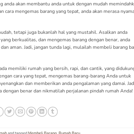
ang anda akan membantu anda untuk dengan mudah memindah
an cara mengemas barang yang tepat, anda akan merasa nyam
dah, tetapi juga bukanlah hal yang mustahil. Asalkan anda
 yang berkualitas, dan mengemas barang dengan benar, anda
an aman. Jadi, jangan tunda lagi, mulailah membeli barang b
da memiliki rumah yang bersih, rapi, dan cantik, yang didukun
Dengan cara yang tepat, mengemas barang-barang Anda untuk
nyenangkan dan memberikan anda pengalaman yang damai. Jad
 dengan benar dan nikmatilah perjalanan pindah rumah Anda!
umah
and tagged
Membeli Barang
,
Rumah Baru
.