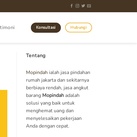
timoni
Konsultasi
Hubungi
Tentang
Mopindah
ialah jasa pindahan
rumah jakarta dan sekitarnya
berbiaya rendah, jasa angkut
barang
Mopindah
adalah
solusi yang baik untuk
menghemat uang dan
menyelesaikan pekerjaan
Anda dengan cepat.