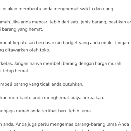
n. Ini akan membantu anda menghemat waktu dan uang.
umah. Jika anda mencari lebih dari satu jenis barang, pastikan a
 barang yang hemat.
buat keputusan berdasarkan budget yang anda miliki. Jangan
g ditawarkan oleh toko.
rkelas. Jangan hanya membeli barang dengan harga murah.
pi tetap hemat.
mbeli barang yang tidak anda butuhkan.
ni akan membantu anda menghemat biaya perbaikan.
menjaga rumah anda terlihat baru lebih lama.
h anda, Anda juga perlu mengemas barang-barang lama Anda