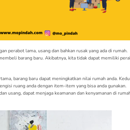
ngan perabot lama, usang dan bahkan rusak yang ada di rumah.
membeli barang baru. Akibatnya, kita tidak dapat memiliki per
ama, barang baru dapat meningkatkan nilai rumah anda. Kedu
ngisi ruang anda dengan item-item yang bisa anda gunakan.
k dan usang, dapat menjaga keamanan dan kenyamanan di ruma