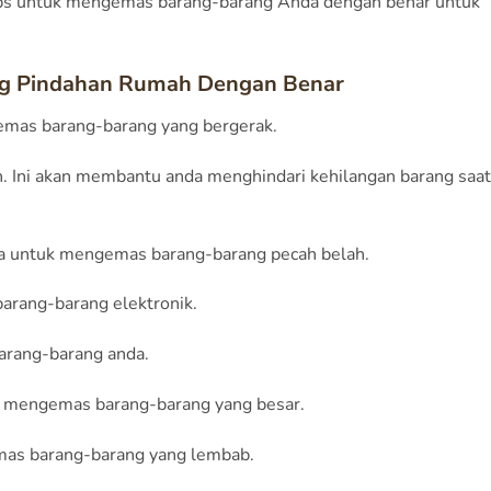
tips untuk mengemas barang-barang Anda dengan benar untuk
ng Pindahan Rumah Dengan Benar
emas barang-barang yang bergerak.
n. Ini akan membantu anda menghindari kehilangan barang saat
ya untuk mengemas barang-barang pecah belah.
arang-barang elektronik.
arang-barang anda.
uk mengemas barang-barang yang besar.
emas barang-barang yang lembab.