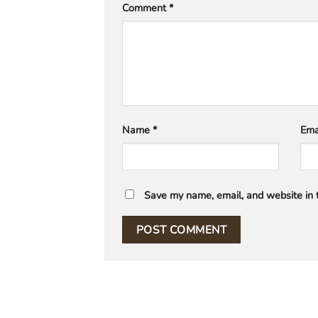
Comment
*
Name
*
Ema
Save my name, email, and website in t