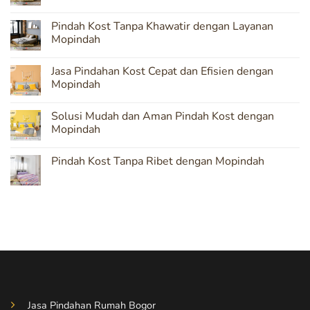
No
Comments
Pindah Kost Tanpa Khawatir dengan Layanan
on
Mopindah:
Mopindah
Solusi
Terpercaya
No
untuk
Comments
Jasa Pindahan Kost Cepat dan Efisien dengan
Pindahan
on
Kost
Pindah
Mopindah
yang
Kost
Aman
Tanpa
No
Khawatir
Comments
Solusi Mudah dan Aman Pindah Kost dengan
dengan
on
Layanan
Jasa
Mopindah
Mopindah
Pindahan
Kost
No
Cepat
Comments
Pindah Kost Tanpa Ribet dengan Mopindah
dan
on
Efisien
Solusi
No
dengan
Mudah
Comments
Mopindah
dan
on
Aman
Pindah
Pindah
Kost
Kost
Tanpa
dengan
Ribet
Mopindah
dengan
Mopindah
Jasa Pindahan Rumah Bogor