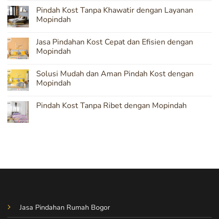
Comments
Pindah Kost Tanpa Khawatir dengan Layanan
on
Mopindah:
Mopindah
Solusi
Terpercaya
No
untuk
Comments
Jasa Pindahan Kost Cepat dan Efisien dengan
Pindahan
on
Kost
Pindah
Mopindah
yang
Kost
Aman
Tanpa
No
Khawatir
Comments
Solusi Mudah dan Aman Pindah Kost dengan
dengan
on
Layanan
Jasa
Mopindah
Mopindah
Pindahan
Kost
No
Cepat
Comments
Pindah Kost Tanpa Ribet dengan Mopindah
dan
on
Efisien
Solusi
No
dengan
Mudah
Comments
Mopindah
dan
on
Aman
Pindah
Pindah
Kost
Kost
Tanpa
dengan
Ribet
Mopindah
dengan
Mopindah
Jasa Pindahan Rumah Bogor