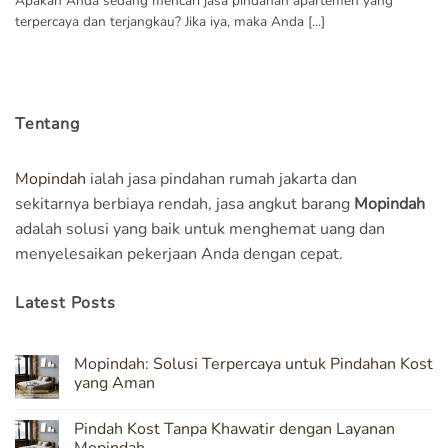
Apakah Anda sedang mencari jasa pindahan apartemen yang
terpercaya dan terjangkau? Jika iya, maka Anda [...]
Tentang
Mopindah
ialah jasa pindahan rumah jakarta dan
sekitarnya berbiaya rendah, jasa angkut barang
Mopindah
adalah solusi yang baik untuk menghemat uang dan
menyelesaikan pekerjaan Anda dengan cepat.
Latest Posts
Mopindah: Solusi Terpercaya untuk Pindahan Kost
yang Aman
No
Comments
Pindah Kost Tanpa Khawatir dengan Layanan
on
Mopindah: