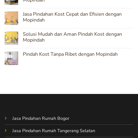
Mopindah
Solusi
Terpercaya
No
untuk
Comments
Jasa Pindahan Kost Cepat dan Efisien dengan
Pindahan
on
Kost
Pindah
Mopindah
yang
Kost
Aman
Tanpa
No
Khawatir
Comments
Solusi Mudah dan Aman Pindah Kost dengan
dengan
on
Layanan
Jasa
Mopindah
Mopindah
Pindahan
Kost
No
Cepat
Comments
Pindah Kost Tanpa Ribet dengan Mopindah
dan
on
Efisien
Solusi
No
dengan
Mudah
Comments
Mopindah
dan
on
Aman
Pindah
Pindah
Kost
Kost
Tanpa
dengan
Ribet
Mopindah
dengan
Mopindah
Jasa Pindahan Rumah Bogor
Jasa Pindahan Rumah Tangerang Selatan