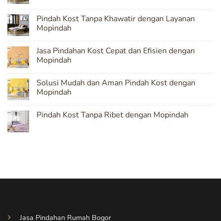
No
Comments
Pindah Kost Tanpa Khawatir dengan Layanan
on
Mopindah:
Mopindah
Solusi
Terpercaya
No
untuk
Comments
Jasa Pindahan Kost Cepat dan Efisien dengan
Pindahan
on
Kost
Pindah
Mopindah
yang
Kost
Aman
Tanpa
No
Khawatir
Comments
Solusi Mudah dan Aman Pindah Kost dengan
dengan
on
Layanan
Jasa
Mopindah
Mopindah
Pindahan
Kost
No
Cepat
Comments
Pindah Kost Tanpa Ribet dengan Mopindah
dan
on
Efisien
Solusi
No
dengan
Mudah
Comments
Mopindah
dan
on
Aman
Pindah
Pindah
Kost
Kost
Tanpa
dengan
Ribet
Mopindah
dengan
Mopindah
Jasa Pindahan Rumah Bogor