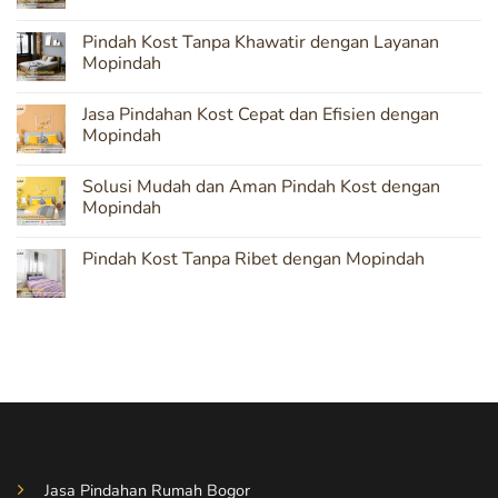
No
Comments
Pindah Kost Tanpa Khawatir dengan Layanan
on
Mopindah:
Mopindah
Solusi
Terpercaya
No
untuk
Comments
Jasa Pindahan Kost Cepat dan Efisien dengan
Pindahan
on
Kost
Pindah
Mopindah
yang
Kost
Aman
Tanpa
No
Khawatir
Comments
Solusi Mudah dan Aman Pindah Kost dengan
dengan
on
Layanan
Jasa
Mopindah
Mopindah
Pindahan
Kost
No
Cepat
Comments
Pindah Kost Tanpa Ribet dengan Mopindah
dan
on
Efisien
Solusi
No
dengan
Mudah
Comments
Mopindah
dan
on
Aman
Pindah
Pindah
Kost
Kost
Tanpa
dengan
Ribet
Mopindah
dengan
Mopindah
Jasa Pindahan Rumah Bogor