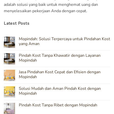
adalah solusi yang baik untuk menghemat uang dan
menyelesaikan pekerjaan Anda dengan cepat.
Latest Posts
Mopindah: Solusi Terpercaya untuk Pindahan Kost
yang Aman
No
Comments
Pindah Kost Tanpa Khawatir dengan Layanan
on
Mopindah:
Mopindah
Solusi
Terpercaya
No
untuk
Comments
Jasa Pindahan Kost Cepat dan Efisien dengan
Pindahan
on
Kost
Pindah
Mopindah
yang
Kost
Aman
Tanpa
No
Khawatir
Comments
Solusi Mudah dan Aman Pindah Kost dengan
dengan
on
Layanan
Jasa
Mopindah
Mopindah
Pindahan
Kost
No
Cepat
Comments
Pindah Kost Tanpa Ribet dengan Mopindah
dan
on
Efisien
Solusi
No
dengan
Mudah
Comments