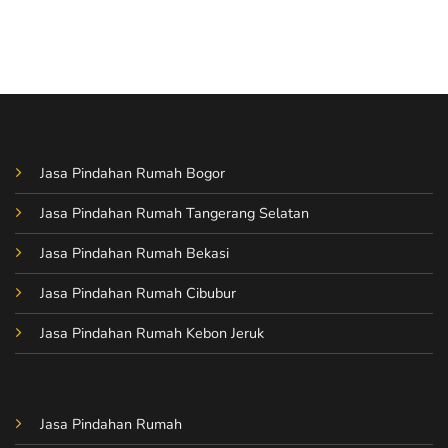
Mopindah
dan
on
Aman
Pindah
Pindah
Kost
Kost
Tanpa
dengan
Ribet
Mopindah
dengan
Mopindah
Jasa Pindahan Rumah Bogor
Jasa Pindahan Rumah Tangerang Selatan
Jasa Pindahan Rumah Bekasi
Jasa Pindahan Rumah Cibubur
Jasa Pindahan Rumah Kebon Jeruk
Jasa Pindahan Rumah