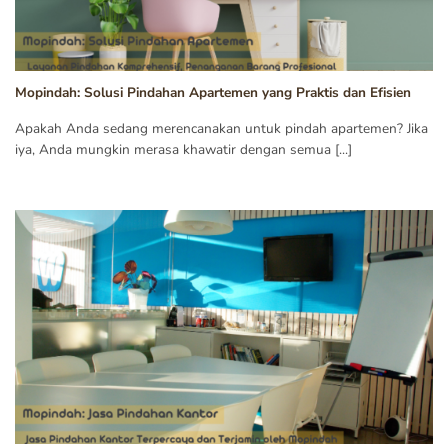
Mopindah: Solusi Pindahan Apartemen yang Praktis dan Efisien
Apakah Anda sedang merencanakan untuk pindah apartemen? Jika
iya, Anda mungkin merasa khawatir dengan semua [...]