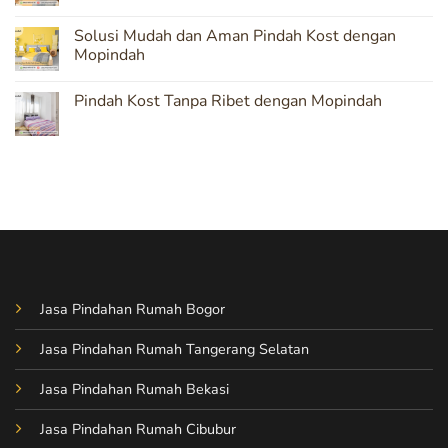
Aman
Tanpa
No
Khawatir
Comments
Solusi Mudah dan Aman Pindah Kost dengan
dengan
on
Layanan
Jasa
Mopindah
Mopindah
Pindahan
Kost
No
Cepat
Comments
Pindah Kost Tanpa Ribet dengan Mopindah
dan
on
Efisien
Solusi
No
dengan
Mudah
Comments
Mopindah
dan
on
Aman
Pindah
Pindah
Kost
Kost
Tanpa
dengan
Ribet
Mopindah
dengan
Mopindah
Jasa Pindahan Rumah Bogor
Jasa Pindahan Rumah Tangerang Selatan
Jasa Pindahan Rumah Bekasi
Jasa Pindahan Rumah Cibubur