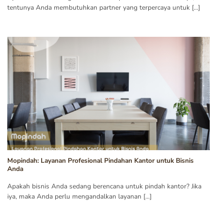
tentunya Anda membutuhkan partner yang terpercaya untuk [...]
Mopindah: Layanan Profesional Pindahan Kantor untuk Bisnis
Anda
Apakah bisnis Anda sedang berencana untuk pindah kantor? Jika
iya, maka Anda perlu mengandalkan layanan [...]