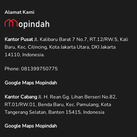
Alamat Kami
Kantor Pusat
Jl. Kalibaru Barat 7 No.7, RT.12/RW.5, Kali
Baru, Kec. Cilincing, Kota Jakarta Utara, DKI Jakarta
14110, Indonesia.
Phone: ‪081399750775
Google Maps Mopindah
Kantor Cabang
Jl. H. Rean Gg. Lihan Berseri No.82,
RT.01/RW.01, Benda Baru, Kec. Pamulang, Kota
Tangerang Selatan, Banten 15415, Indonesia
Google Maps Mopindah