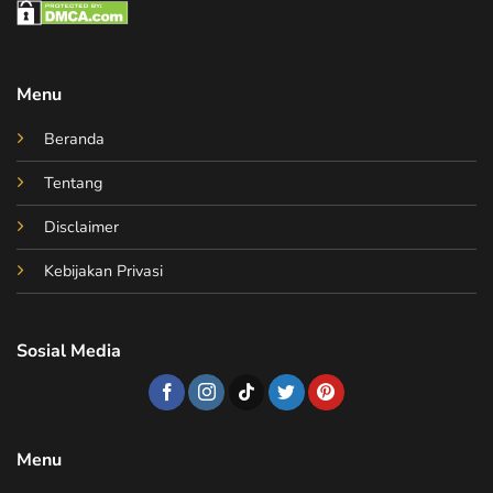
Menu
Beranda
Tentang
Disclaimer
Kebijakan Privasi
Sosial Media
Menu