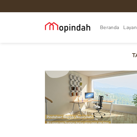
Skip
to
content
Beranda
Layan
T