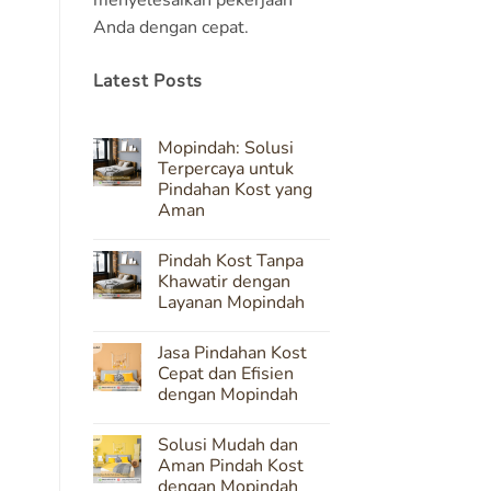
Anda dengan cepat.
Latest Posts
Mopindah: Solusi
Terpercaya untuk
Pindahan Kost yang
Aman
No
Comments
Pindah Kost Tanpa
on
Mopindah:
Khawatir dengan
Solusi
Layanan Mopindah
Terpercaya
untuk
No
Pindahan
Comments
Kost
Jasa Pindahan Kost
on
yang
Pindah
Cepat dan Efisien
Aman
Kost
dengan Mopindah
Tanpa
Khawatir
No
dengan
Comments
Layanan
Solusi Mudah dan
on
Mopindah
Jasa
Aman Pindah Kost
Pindahan
dengan Mopindah
Kost