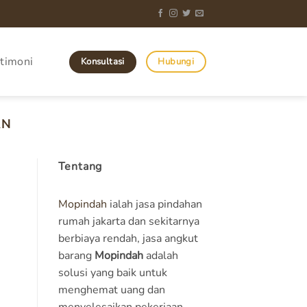
timoni
Konsultasi
Hubungi
AN
Tentang
Mopindah
ialah jasa pindahan
rumah jakarta dan sekitarnya
berbiaya rendah, jasa angkut
barang
Mopindah
adalah
solusi yang baik untuk
menghemat uang dan
menyelesaikan pekerjaan