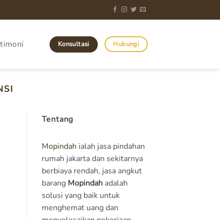
timoni
Konsultasi
Hubungi
NSI
Tentang
Mopindah
ialah jasa pindahan
rumah jakarta dan sekitarnya
berbiaya rendah, jasa angkut
barang
Mopindah
adalah
solusi yang baik untuk
menghemat uang dan
menyelesaikan pekerjaan