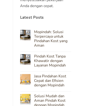
Anda dengan cepat.
Latest Posts
Mopindah: Solusi
Terpercaya untuk
Pindahan Kost yang
Aman
No
Comments
Pindah Kost Tanpa
on
Mopindah:
Khawatir dengan
Solusi
Layanan Mopindah
Terpercaya
untuk
No
Pindahan
Comments
Kost
Jasa Pindahan Kost
on
yang
Pindah
Cepat dan Efisien
Aman
Kost
dengan Mopindah
Tanpa
Khawatir
No
dengan
Comments
Layanan
Solusi Mudah dan
on
Mopindah
Jasa
Aman Pindah Kost
Pindahan
dengan Mopindah
Kost