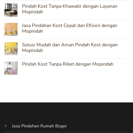
Comments
Pindah Kost Tanpa Khawatir dengan Layanan
on
Mopindah:
Mopindah
Solusi
Terpercaya
No
untuk
Comments
Jasa Pindahan Kost Cepat dan Efisien dengan
Pindahan
on
Kost
Pindah
Mopindah
yang
Kost
Aman
Tanpa
No
Khawatir
Comments
Solusi Mudah dan Aman Pindah Kost dengan
dengan
on
Layanan
Jasa
Mopindah
Mopindah
Pindahan
Kost
No
Cepat
Comments
Pindah Kost Tanpa Ribet dengan Mopindah
dan
on
Efisien
Solusi
No
dengan
Mudah
Comments
Mopindah
dan
on
Aman
Pindah
Pindah
Kost
Kost
Tanpa
dengan
Ribet
Mopindah
dengan
Mopindah
Jasa Pindahan Rumah Bogor